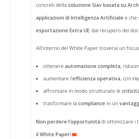
concreti della
soluzione Siav basata su Arch
applicazioni di Intelligenza Artificiale
e che 
esportazione Extra UE
: dal recupero dei do
All’interno del White Paper troverai un focu
ottenere
automazione completa
, riduc
aumentare l’
efficienza operativa
, con
ri
affrontare in modo strutturato le
critici
trasformare la
compliance
in un
vantagg
Non perdere l’opportunità
di ottimizzare i 
il White Paper
!