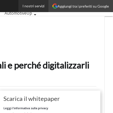
ora
I nostri servizi
Aggiungi tra i preferiti su Google
Ultimi articoli
AutomotiveUp
BankingUp
InsuranceUp
RetailUp
SmartMobilityUp
Proptech
Startup
 e perché digitalizzarli
Scarica il whitepaper
Leggi l'informativa sulla privacy