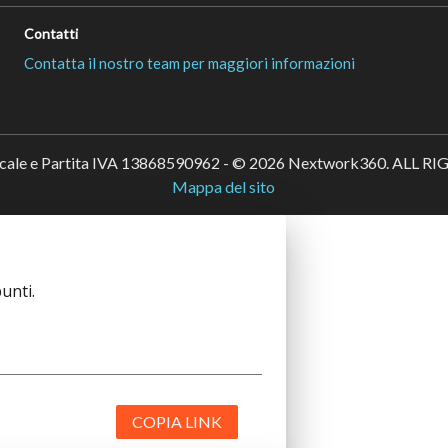
Contatti
Contatta il nostro team per maggiori informazioni
scale e Partita IVA 13868590962 - © 2026 Nextwork360. ALL 
Mappa del sito
unti.
COPIA LINK