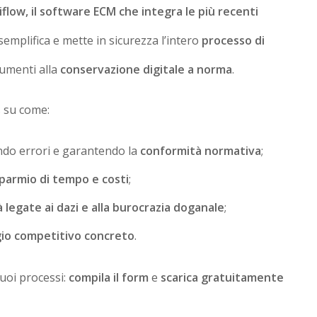
iflow, il software ECM che integra
le più recenti
semplifica e mette in sicurezza l’intero
processo di
cumenti alla
conservazione digitale a norma
.
s su come:
endo errori e garantendo la
conformità normativa
;
sparmio di tempo e costi
;
tà legate ai dazi e alla burocrazia doganale
;
io competitivo concreto
.
tuoi processi:
compila il form
e
scarica gratuitamente