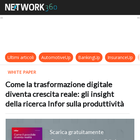
Come la trasformazione digitale dive
Ultimi articoli
AutomotiveUp
BankingUp
InsuranceUp
WHITE PAPER
Come la trasformazione digitale
diventa crescita reale: gli insight
della ricerca Infor sulla produttività
Scarica gratuitamente