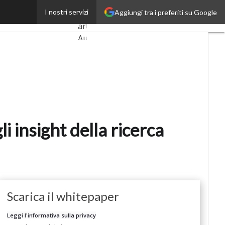
for sulla produttività
I nostri servizi
Aggiungi tra i preferiti su Google
Ultimi
articoli
AutomotiveUp
BankingUp
InsuranceUp
RetailUp
i insight della ricerca
SmartMobilityUp
Proptech
Startup
Scarica il whitepaper
Leggi l'informativa sulla privacy