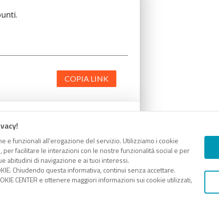
unti.
COPIA LINK
ivacy!
unti.
e e funzionali all’erogazione del servizio. Utilizziamo i cookie
er facilitare le interazioni con le nostre funzionalità social e per
e abitudini di navigazione e ai tuoi interessi.
KIE. Chiudendo questa informativa, continui senza accettare.
KIE CENTER e ottenere maggiori informazioni sui cookie utilizzati,
COPIA LINK