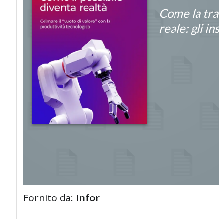
Come la tra
reale: gli in
Fornito da:
Infor