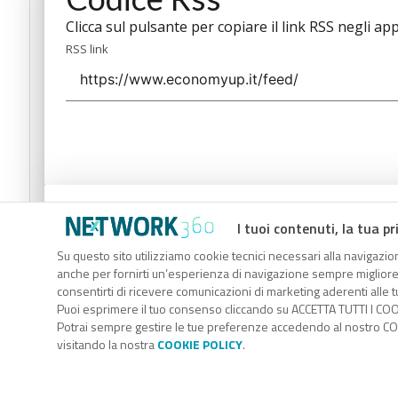
Clicca sul pulsante per copiare il link RSS negli app
RSS link
Codice Rss
I tuoi contenuti, la tua pr
Clicca sul pulsante per copiare il link RSS negli app
Su questo sito utilizziamo cookie tecnici necessari alla navigazion
anche per fornirti un’esperienza di navigazione sempre migliore, p
RSS link
consentirti di ricevere comunicazioni di marketing aderenti alle tu
Puoi esprimere il tuo consenso cliccando su ACCETTA TUTTI I COO
Potrai sempre gestire le tue preferenze accedendo al nostro COO
visitando la nostra
COOKIE POLICY
.