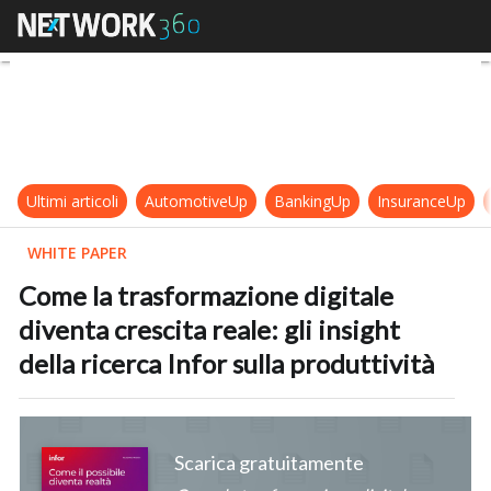
Come la trasformazione digitale dive
Ultimi articoli
AutomotiveUp
BankingUp
InsuranceUp
WHITE PAPER
Come la trasformazione digitale
diventa crescita reale: gli insight
della ricerca Infor sulla produttività
Scarica gratuitamente