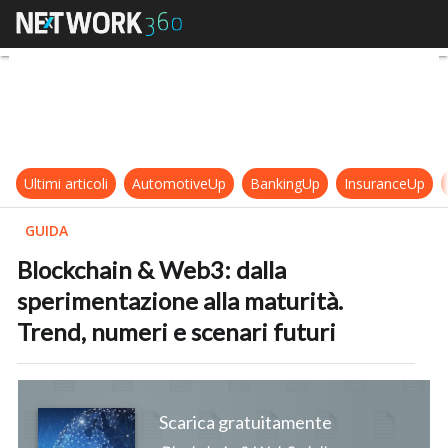
Blockchain & Web3: dalla speriment
Ultimi articoli
AutomotiveUp
BankingUp
InsuranceUp
GUIDA
Blockchain & Web3: dalla
sperimentazione alla maturità.
Trend, numeri e scenari futuri
Scarica gratuitamente