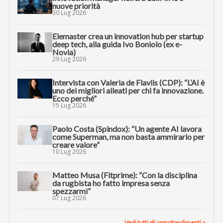
nuove priorità
30 Lug 2026
Elemaster crea un innovation hub per startup
deep tech, alla guida Ivo Boniolo (ex e-
Novia)
29 Lug 2026
Intervista con Valeria de Flaviis (CDP): “L’AI è
uno dei migliori alleati per chi fa innovazione.
Ecco perché”
15 Lug 2026
Paolo Costa (Spindox): “Un agente AI lavora
come Superman, ma non basta ammirarlo per
creare valore”
10 Lug 2026
Matteo Musa (Fitprime): “Con la disciplina
da rugbista ho fatto impresa senza
spezzarmi”
07 Lug 2026
Vedi tutti gli approfondimenti >