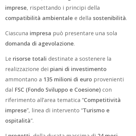
imprese
, rispettando i principi della
compatibilità ambientale
e della
sostenibilità
.
Ciascuna
impresa
può presentare una sola
domanda di agevolazione
.
Le
risorse totali
destinate a sostenere la
realizzazione dei
piani di investimento
ammontano a
135 milioni di euro
provenienti
dal
FSC (Fondo Sviluppo e Coesione)
con
riferimento all’area tematica “
Competitività
imprese
”, linea di intervento “
Turismo e
ospitalità
”.
I
progetti
, della durata massima di
24 mesi
,