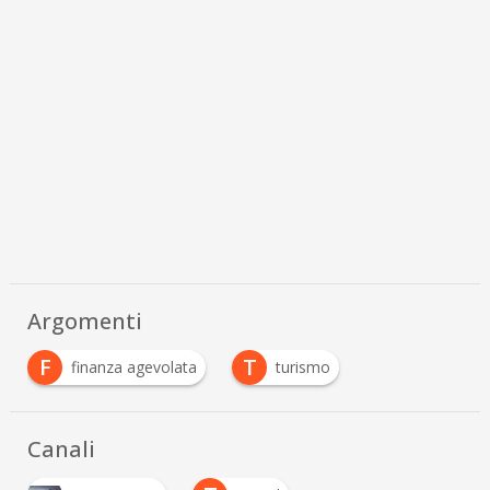
Argomenti
F
T
finanza agevolata
turismo
Canali