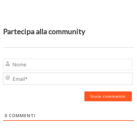
Partecipa alla community
N
Em
0
COMMENTI