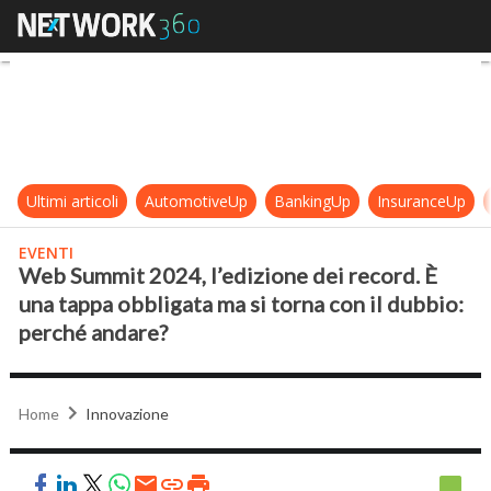
Web Summit 2024, l’edizione dei re
Ultimi articoli
AutomotiveUp
BankingUp
InsuranceUp
EVENTI
Web Summit 2024, l’edizione dei record. È
una tappa obbligata ma si torna con il dubbio:
perché andare?
Home
Innovazione