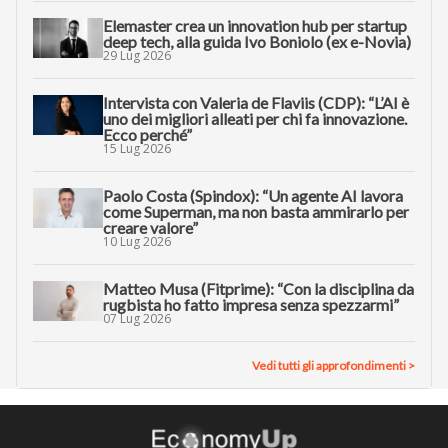
Elemaster crea un innovation hub per startup
deep tech, alla guida Ivo Boniolo (ex e-Novia)
29 Lug 2026
Intervista con Valeria de Flaviis (CDP): “L’AI è
uno dei migliori alleati per chi fa innovazione.
Ecco perché”
15 Lug 2026
Paolo Costa (Spindox): “Un agente AI lavora
come Superman, ma non basta ammirarlo per
creare valore”
10 Lug 2026
Matteo Musa (Fitprime): “Con la disciplina da
rugbista ho fatto impresa senza spezzarmi”
07 Lug 2026
Vedi tutti gli approfondimenti >