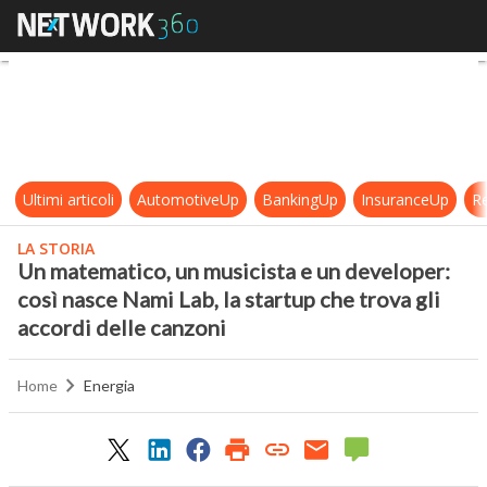
Un matematico, un musicista e un de
Ultimi articoli
AutomotiveUp
BankingUp
InsuranceUp
Re
LA STORIA
Un matematico, un musicista e un developer:
così nasce Nami Lab, la startup che trova gli
accordi delle canzoni
Home
Energia