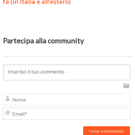
fa (in Italia e all’estero)
Partecipa alla community
N
Em