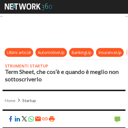
Term Sheet, che cos’è e quando è 
Ultimi articoli
AutomotiveUp
BankingUp
InsuranceUp
STRUMENTI STARTUP
Term Sheet, che cos’è e quando è meglio non
sottoscriverlo
Home
Startup