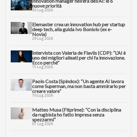
Innovation manager nell’era dell’AI: le 6
nuove priorità
30 Lug 2026
Elemaster crea un innovation hub per startup
deep tech, alla guida Ivo Boniolo (ex e-
Novia)
29 Lug 2026
Intervista con Valeria de Flaviis (CDP): “L’AI è
uno dei migliori alleati per chi fa innovazione.
Ecco perché”
15 Lug 2026
Paolo Costa (Spindox): “Un agente AI lavora
come Superman, ma non basta ammirarlo per
creare valore”
10 Lug 2026
Matteo Musa (Fitprime): “Con la disciplina
da rugbista ho fatto impresa senza
spezzarmi”
07 Lug 2026