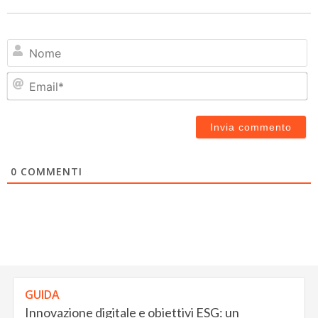
N
Em
0
COMMENTI
GUIDA
Innovazione digitale e obiettivi ESG: un