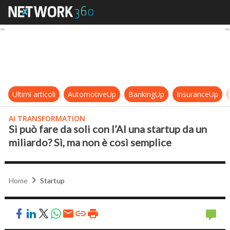
Si può fare da soli con l’AI una sta
Ultimi articoli
AutomotiveUp
BankingUp
InsuranceUp
AI TRANSFORMATION
Si può fare da soli con l’AI una startup da un
miliardo? Sì, ma non è così semplice
Home
Startup