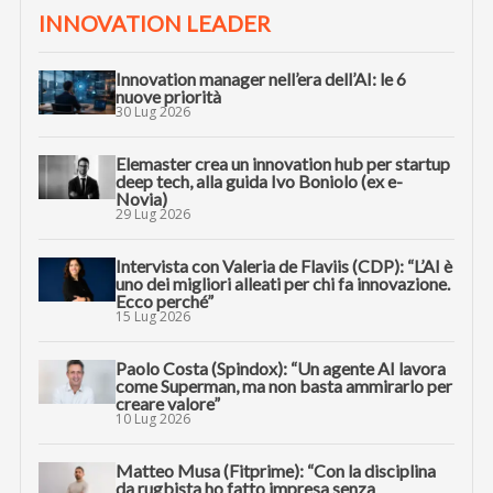
INNOVATION LEADER
Innovation manager nell’era dell’AI: le 6
nuove priorità
30 Lug 2026
Elemaster crea un innovation hub per startup
deep tech, alla guida Ivo Boniolo (ex e-
Novia)
29 Lug 2026
Intervista con Valeria de Flaviis (CDP): “L’AI è
uno dei migliori alleati per chi fa innovazione.
Ecco perché”
15 Lug 2026
Paolo Costa (Spindox): “Un agente AI lavora
come Superman, ma non basta ammirarlo per
creare valore”
10 Lug 2026
Matteo Musa (Fitprime): “Con la disciplina
da rugbista ho fatto impresa senza