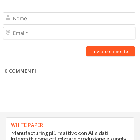
N
Em
0
COMMENTI
WHITE PAPER
Manufacturing più reattivo con AI e dati
integrati: come ottimizzare produzione e supply