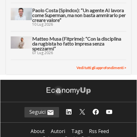
Paolo Costa (Spindox): “Un agente AI lavora
come Superman, ma non basta ammirarlo per
creare valore”
10 Lug 2026
Matteo Musa (Fitprime): “Con la disciplina
da rugbista ho fatto impresa senza
spezzarmi”
07 Lug 2026
Vedi tutti gli approfondimenti >
Seguici
About
Autori
Tags
Rss Feed