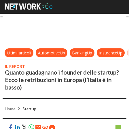
Quanto guadagnano i founder delle s
Ultimi articoli
AutomotiveUp
BankingUp
InsuranceUp
IL REPORT
Quanto guadagnano i founder delle startup?
Ecco le retribuzioni in Europa (l’Italia è in
basso)
Home
Startup