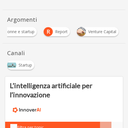
Argomenti
D
R
donne e startup
Report
Venture Capital
Canali
Startup
L’intelligenza artificiale per
l’innovazione
Filtra per topic