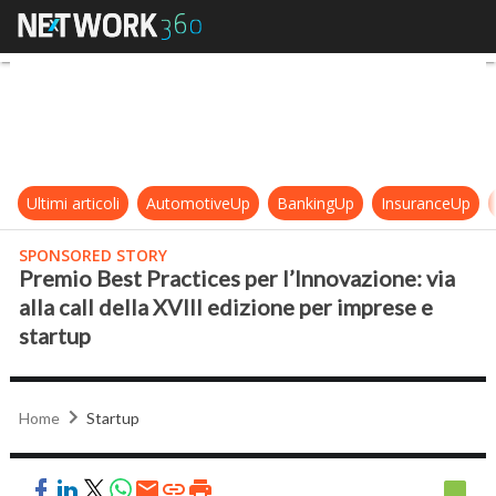
Premio Best Practices per l’Innovaz
Ultimi articoli
AutomotiveUp
BankingUp
InsuranceUp
SPONSORED STORY
Premio Best Practices per l’Innovazione: via
alla call della XVIII edizione per imprese e
startup
Home
Startup