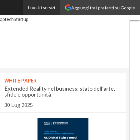
I nostri servizi
Aggiungi tra i preferiti su Google
nkingUp
InsuranceUp
optech
Startup
WHITE PAPER
Extended Reality nel business: stato dell’arte,
sfide e opportunità
30 Lug 2025