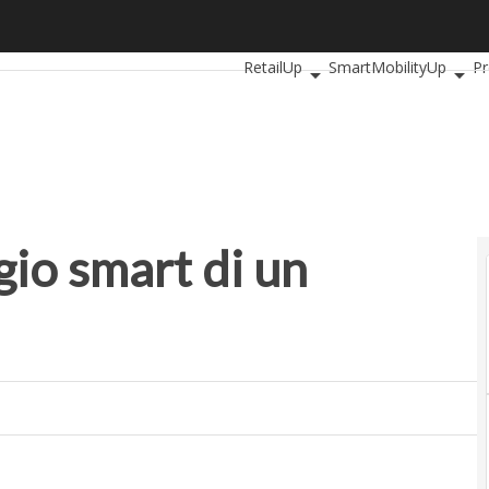
 smart di un italiano a Zurigo
Ultimi articoli
AutomotiveUp
Ba
RetailUp
SmartMobilityUp
Pr
gio smart di un