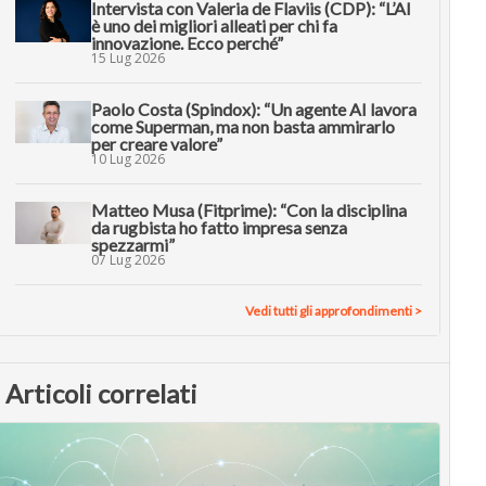
Intervista con Valeria de Flaviis (CDP): “L’AI
è uno dei migliori alleati per chi fa
innovazione. Ecco perché”
15 Lug 2026
Paolo Costa (Spindox): “Un agente AI lavora
come Superman, ma non basta ammirarlo
per creare valore”
10 Lug 2026
Matteo Musa (Fitprime): “Con la disciplina
da rugbista ho fatto impresa senza
spezzarmi”
07 Lug 2026
Vedi tutti gli approfondimenti >
Articoli correlati