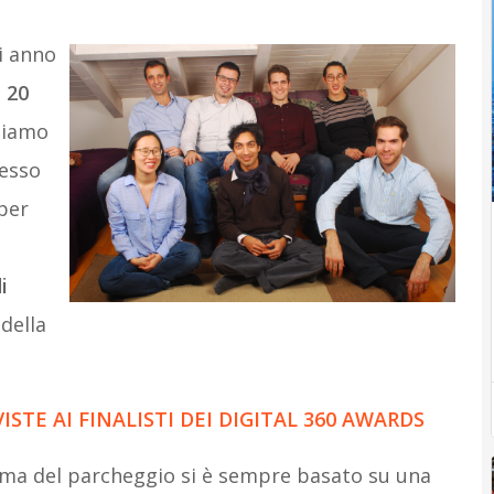
i anno
 20
siamo
messo
per
i
 della
ISTE AI FINALISTI DEI DIGITAL 360 AWARDS
ema del parcheggio si è sempre basato su una