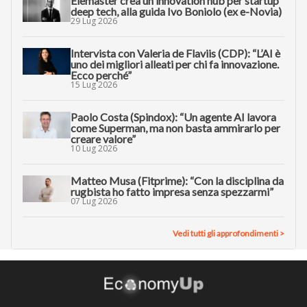
Elemaster crea un innovation hub per startup
deep tech, alla guida Ivo Boniolo (ex e-Novia)
29 Lug 2026
Intervista con Valeria de Flaviis (CDP): “L’AI è
uno dei migliori alleati per chi fa innovazione.
Ecco perché”
15 Lug 2026
Paolo Costa (Spindox): “Un agente AI lavora
come Superman, ma non basta ammirarlo per
creare valore”
10 Lug 2026
Matteo Musa (Fitprime): “Con la disciplina da
rugbista ho fatto impresa senza spezzarmi”
07 Lug 2026
Vedi tutti gli approfondimenti >