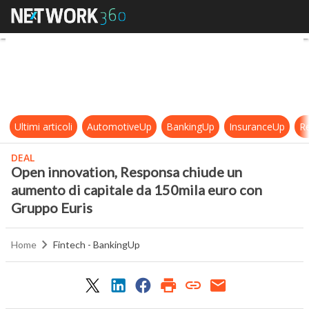
Open innovation, Responsa chiude 
Ultimi articoli
AutomotiveUp
BankingUp
InsuranceUp
Re
DEAL
Open innovation, Responsa chiude un
aumento di capitale da 150mila euro con
Gruppo Euris
Home
Fintech - BankingUp