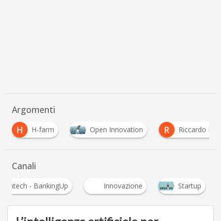
Argomenti
R
Open Innovation
Riccardo Donadon
S
Canali
Fintech - BankingUp
Innovazione
Startup