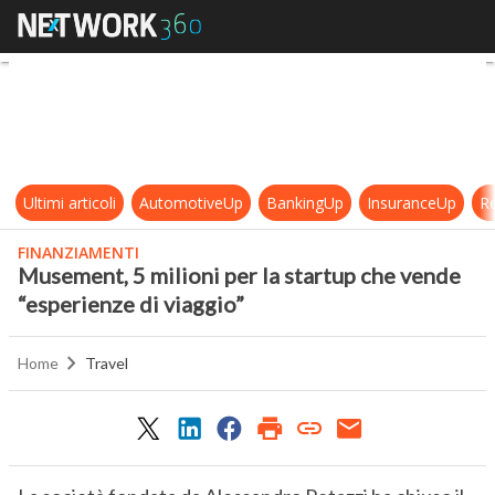
Musement, 5 milioni per la startup
Ultimi articoli
AutomotiveUp
BankingUp
InsuranceUp
Re
FINANZIAMENTI
Musement, 5 milioni per la startup che vende
“esperienze di viaggio”
Home
Travel