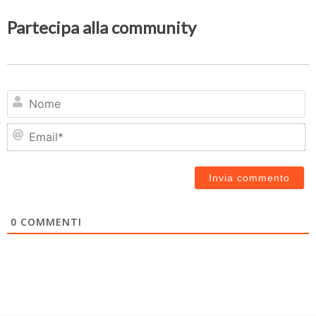
Partecipa alla community
N
Em
0
COMMENTI