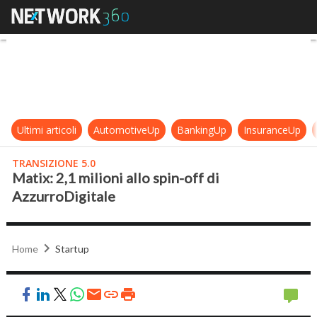
Matix: 2,1 milioni allo spin-off di 
Ultimi articoli
AutomotiveUp
BankingUp
InsuranceUp
TRANSIZIONE 5.0
Matix: 2,1 milioni allo spin-off di
AzzurroDigitale
Home
Startup