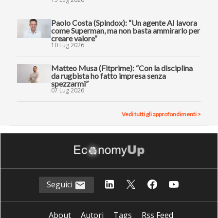
Paolo Costa (Spindox): “Un agente AI lavora
come Superman, ma non basta ammirarlo per
creare valore”
10 Lug 2026
Matteo Musa (Fitprime): “Con la disciplina
da rugbista ho fatto impresa senza
spezzarmi”
07 Lug 2026
Vedi tutti gli approfondimenti >
Seguici
About
Autori
Tags
Rss Feed