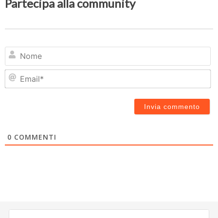
Partecipa alla community
N
Em
0
COMMENTI