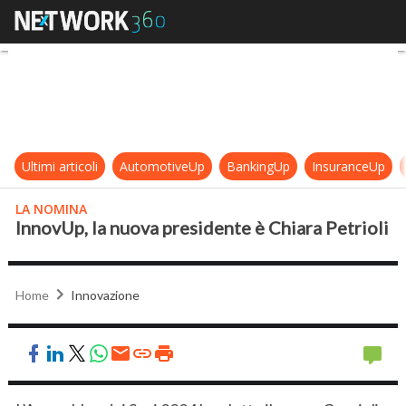
InnovUp, la nuova presidente è Chi
Ultimi articoli
AutomotiveUp
BankingUp
InsuranceUp
LA NOMINA
InnovUp, la nuova presidente è Chiara Petrioli
Home
Innovazione