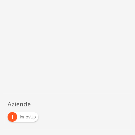
Aziende
I
InnovUp