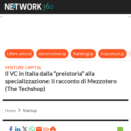
Il VC in Italia dalla “preistoria” a
Ultimi articoli
AutomotiveUp
BankingUp
InsuranceUp
VENTURE CAPITAL
Il VC in Italia dalla “preistoria” alla
specializzazione: il racconto di Mezzotero
(The Techshop)
Home
Startup