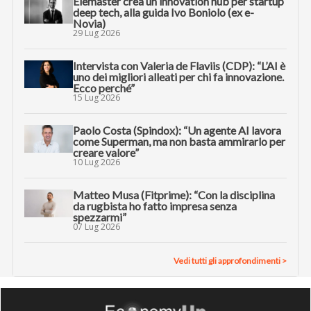
Elemaster crea un innovation hub per startup
deep tech, alla guida Ivo Boniolo (ex e-
Novia)
29 Lug 2026
Intervista con Valeria de Flaviis (CDP): “L’AI è
uno dei migliori alleati per chi fa innovazione.
Ecco perché”
15 Lug 2026
Paolo Costa (Spindox): “Un agente AI lavora
come Superman, ma non basta ammirarlo per
creare valore”
10 Lug 2026
Matteo Musa (Fitprime): “Con la disciplina
da rugbista ho fatto impresa senza
spezzarmi”
07 Lug 2026
Vedi tutti gli approfondimenti >