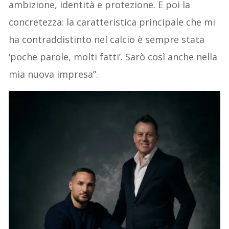
ambizione, identità e protezione. E poi la
concretezza: la caratteristica principale che mi
ha contraddistinto nel calcio è sempre stata
‘poche parole, molti fatti’. Sarò così anche nella
mia nuova impresa”.