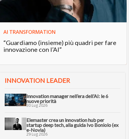
in
AI TRANSFORMATION
“Guardiamo (insieme) più quadri per fare
innovazione con l’AI”
INNOVATION LEADER
Innovation manager nell’era dell’AI: le 6
nuove priorità
30 Lug 2026
Elemaster crea un innovation hub per
startup deep tech, alla guida Ivo Boniolo (ex
e-Novia)
29 Lug 2026