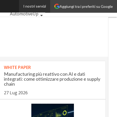
tartup
I nostri servizi
Aggiungi tra i preferiti su Google
Ultimi articoli
AutomotiveUp
BankingUp
InsuranceUp
RetailUp
SmartMobilityUp
Proptech
Startup
WHITE PAPER
Manufacturing più reattivo con AI e dati
integrati: come ottimizzare produzione e supply
chain
27 Lug 2026