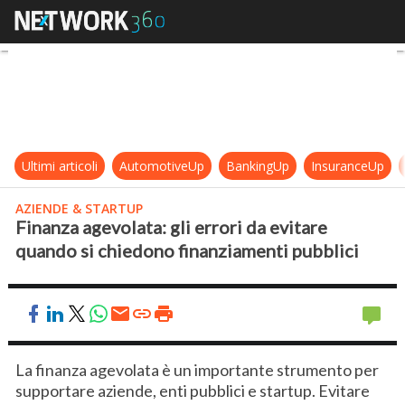
Finanza agevolata: gli errori da ev
Ultimi articoli
AutomotiveUp
BankingUp
InsuranceUp
AZIENDE & STARTUP
Finanza agevolata: gli errori da evitare
quando si chiedono finanziamenti pubblici
La finanza agevolata è un importante strumento per
supportare aziende, enti pubblici e startup. Evitare