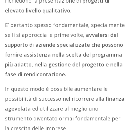
richiedono la presentazione di
progetti di
elevato livello qualitativo
.
E’ pertanto spesso fondamentale, specialmente
se li si approccia le prime volte,
avvalersi del
supporto di aziende specializzate che possono
fornire assistenza nella scelta del programma
più adatto, nella gestione del progetto e nella
fase di rendicontazione.
In questo modo è possibile aumentare le
possibilità di successo nel ricorrere alla
finanza
agevolata
ed utilizzare al meglio uno
strumento diventato ormai fondamentale per
la crescita delle imprese.