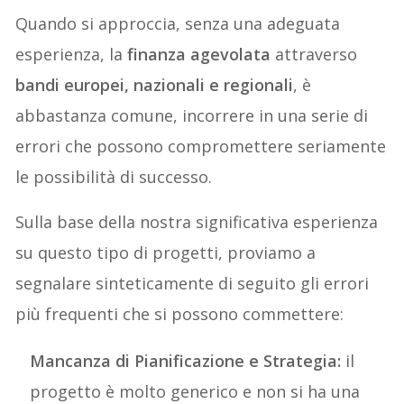
Quando si approccia, senza una adeguata
esperienza, la
finanza agevolata
attraverso
bandi europei, nazionali e regionali
, è
abbastanza comune, incorrere in una serie di
errori che possono compromettere seriamente
le possibilità di successo.
Sulla base della nostra significativa esperienza
su questo tipo di progetti, proviamo a
segnalare sinteticamente di seguito gli errori
più frequenti che si possono commettere:
Mancanza di Pianificazione e Strategia:
il
progetto è molto generico e non si ha una