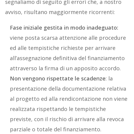
segnaliamo di seguito gli errori che, a nostro
avviso, risultano maggiormente ricorrenti:
Fase iniziale gestita in modo inadeguato:
viene posta scarsa attenzione alle procedure
ed alle tempistiche richieste per arrivare
all’assegnazione definitiva del finanziamento
attraverso la firma di un apposito accordo.
Non vengono rispettate le scadenze
: la
presentazione della documentazione relativa
al progetto ed alla rendicontazione non viene
realizzata rispettando le tempistiche
previste, con il rischio di arrivare alla revoca
parziale o totale del finanziamento.