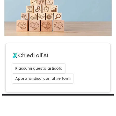
Chiedi all'AI
Riassumi questo articolo
Approfondisci con altre fonti