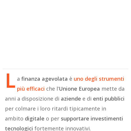
L
a
finanza agevolata
è
uno degli strumenti
più efficaci
che l’
Unione Europea
mette da
anni a disposizione di
aziende
e di
enti pubblici
per colmare i loro ritardi tipicamente in
ambito
digitale
o per
supportare investimenti
tecnologici
fortemente innovativi.