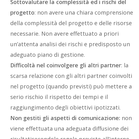
Sottovalutare la complessità ed i rischi del
progetto
: non avere una chiara comprensione
della complessità del progetto e delle risorse
necessarie. Non avere effettuato a priori
un’attenta analisi dei rischi e predisposto un
adeguato piano di gestione.
Difficoltà nel coinvolgere gli altri partner
: la
scarsa relazione con gli altri partner coinvolti
nel progetto (quando previsti) può mettere a
serio rischio il rispetto dei tempi e il
raggiungimento degli obiettivi ipotizzati.
Non gestiti gli aspetti di comunicazione:
non
viene effettuata una adeguata diffusione dei
risultatisecondole regole previste all’interno