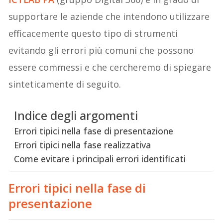
supportare le aziende che intendono utilizzare
efficacemente questo tipo di strumenti
evitando gli errori più comuni che possono
essere commessi e che cercheremo di spiegare
sinteticamente di seguito.
Indice degli argomenti
Errori tipici nella fase di presentazione
Errori tipici nella fase realizzativa
Come evitare i principali errori identificati
Errori tipici nella fase di
presentazione