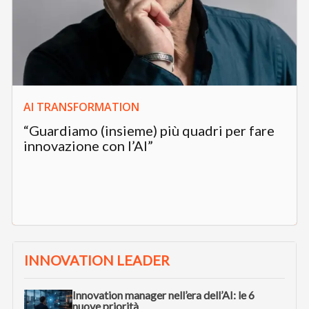
L’intelligenza artificiale per
l’innovazione
Filtra per topic