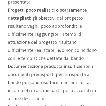
presentata.
Progetti poco realistici o scarsamente
dettagliati:
gli obiettivi del progetto
risultano vaghi, poco approfonditi e
difficilmente raggiungibili. I tempi di
attuazione del progetto risultano
difficilmente realizzabili e/o non coincidono
con le tempistiche dettate dal bando.
Documentazione prodotta insufficiente:
i
documenti predisposti per la risposta al
bando possono risultare mancanti, errati,
incompleti in alcune parti, poco accurati in
alcune descrizioni.