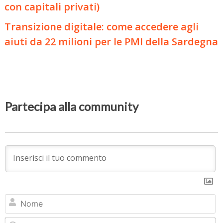
con capitali privati)
Transizione digitale: come accedere agli
aiuti da 22 milioni per le PMI della Sardegna
Partecipa alla community
N
Em