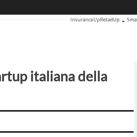
tup italiana della cybersecurity
Ultimi articoli
AutomotiveUp
InsuranceUp
RetailUp
Sma
Proptech
Startup
artup italiana della