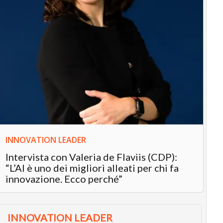
IL
INNOVATION LEADER
Ch
Intervista con Valeria de Flaviis (CDP):
fr
“L’AI è uno dei migliori alleati per chi fa
de
innovazione. Ecco perché”
INNOVATION LEADER