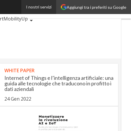
I nostri servizi
Aggiungi tra i preferiti su Google
BankingUp
rtMobilityUp
WHITE PAPER
Internet of Things e l’intelligenza artificiale: una
guida alle tecnologie che traducono in profitto i
dati aziendali
24 Gen 2022