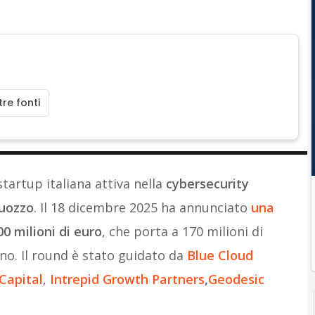
re fonti
 startup italiana attiva nella
cybersecurity
AI TRANSFORMATION
uozzo
. Il 18 dicembre 2025 ha annunciato
una
“Guardiamo (insieme) più quadri per fare
00 milioni di euro
, che porta a 170 milioni di
innovazione con l’AI”
nno. Il round è stato guidato da
Blue Cloud
Capital
,
Intrepid Growth Partners
,
Geodesic