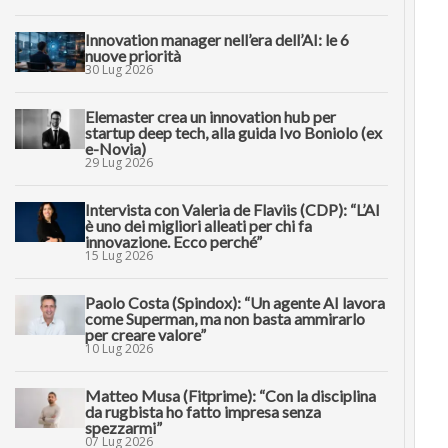
Innovation manager nell’era dell’AI: le 6
nuove priorità
30 Lug 2026
Elemaster crea un innovation hub per
startup deep tech, alla guida Ivo Boniolo (ex
e-Novia)
29 Lug 2026
Intervista con Valeria de Flaviis (CDP): “L’AI
è uno dei migliori alleati per chi fa
innovazione. Ecco perché”
15 Lug 2026
Paolo Costa (Spindox): “Un agente AI lavora
come Superman, ma non basta ammirarlo
per creare valore”
10 Lug 2026
Matteo Musa (Fitprime): “Con la disciplina
da rugbista ho fatto impresa senza
spezzarmi”
07 Lug 2026