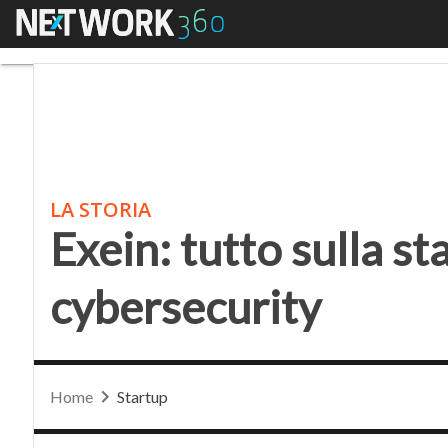
Menu
Exein: tutto sulla star
LA STORIA
Exein: tutto sulla st
cybersecurity
Home
Startup