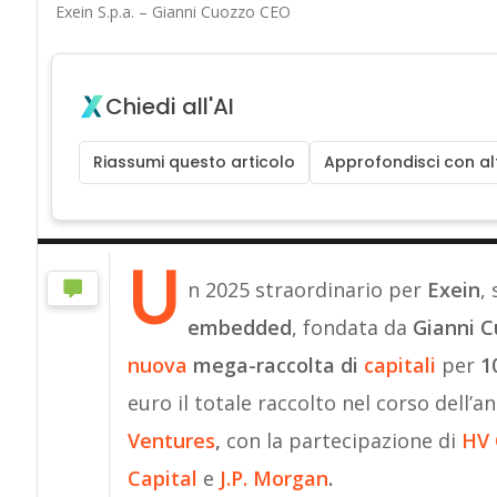
Exein S.p.a. – Gianni Cuozzo CEO
Chiedi all'AI
Riassumi questo articolo
Approfondisci con alt
U
n 2025 straordinario per
Exein
,
embedded
, fondata da
Gianni C
nuova
mega-raccolta di
capitali
per
1
euro il totale raccolto nel corso dell’a
Ventures
,
con la partecipazione di
HV 
Capital
e
J.P. Morgan
.