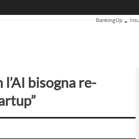
’AI bisogna re-imparare a fare le startup”
Ultimi articoli
Auto
BankingUp
Ins
SmartMobilityUp
 l’AI bisogna re-
tartup”