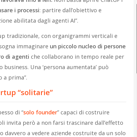
nsare i processi
: partire dall’obiettivo e
one abilitata dagli agenti AI”.
up tradizionale, con organigrammi verticali e
 bisogna immaginare
un piccolo nucleo di persone
ro di agenti
che collaborano in tempo reale per
ppo business. Una ‘persona aumentata’ può
o a prima”.
rtup “solitarie”
pesso di “
solo founder
” capaci di costruire
oli invita però a non farsi trascinare dall’effetto
o davvero a vedere aziende costruite da un solo