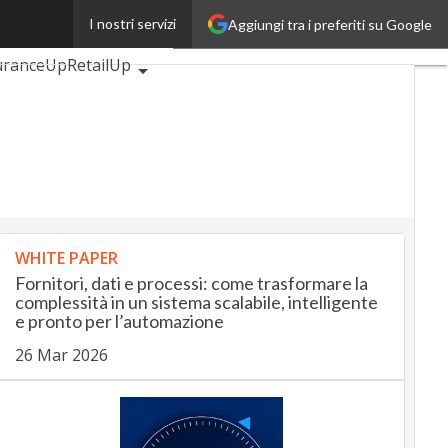
I nostri servizi
Aggiungi tra i preferiti su Google
motiveUp
uranceUp
RetailUp
Proptech
Startup
WHITE PAPER
Fornitori, dati e processi: come trasformare la
complessità in un sistema scalabile, intelligente
e pronto per l’automazione
26 Mar 2026