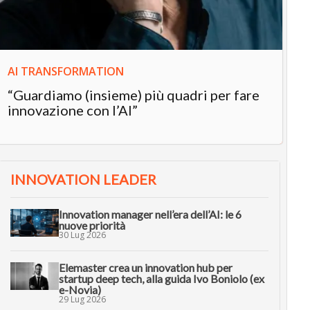
in
AI TRANSFORMATION
“Guardiamo (insieme) più quadri per fare
innovazione con l’AI”
INNOVATION LEADER
Innovation manager nell’era dell’AI: le 6
nuove priorità
30 Lug 2026
Elemaster crea un innovation hub per
startup deep tech, alla guida Ivo Boniolo (ex
e-Novia)
29 Lug 2026