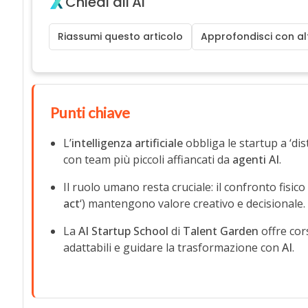
Chiedi all'AI
Riassumi questo articolo
Approfondisci con alt
Punti chiave
L’
intelligenza artificiale
obbliga le startup a ‘di
con team più piccoli affiancati da
agenti AI
.
Il ruolo umano resta cruciale: il confronto fisico
act
‘) mantengono valore creativo e decisionale.
La
AI Startup School
di
Talent Garden
offre cor
adattabili e guidare la trasformazione con
AI
.