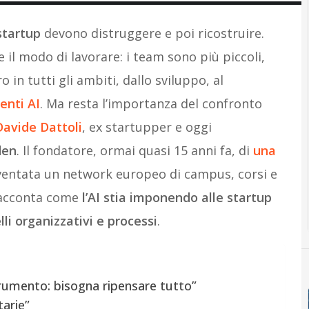
startup
devono distruggere e poi ricostruire.
il modo di lavorare: i team sono più piccoli,
 in tutti gli ambiti, dallo sviluppo, al
enti AI
. Ma resta l’importanza del confronto
Davide Dattoli
, ex startupper e oggi
den
. Il fondatore, ormai quasi 15 anni fa, di
una
ventata un network europeo di campus, corsi e
racconta come
l’AI stia imponendo alle startup
lli organizzativi e processi
.
rumento: bisogna ripensare tutto”
tarie”