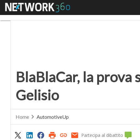
Menu
BlaBlaCar, la prova su 
BlaBlaCar, la prova 
Gelisio
Home
AutomotiveUp
Partecipa al dibattito