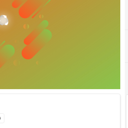
I
Italia1
i