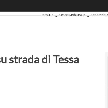
strada di Tessa Gelisio
Ultimi articoli
AutomotiveUp
BankingUp
RetailUp
SmartMobilityUp
Proptech
S
su strada di Tessa