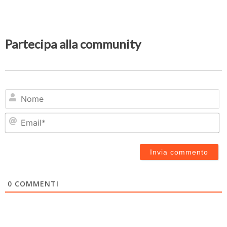
Partecipa alla community
N
Em
0
COMMENTI