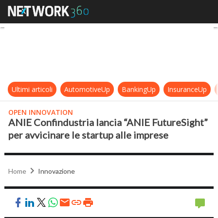
ANIE Confindustria lancia “ANIE Fu
Ultimi articoli
AutomotiveUp
BankingUp
InsuranceUp
OPEN INNOVATION
ANIE Confindustria lancia “ANIE FutureSight”
per avvicinare le startup alle imprese
Home
Innovazione