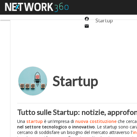
Twitter
Menu
Ultimi articoli
Auto
Linkedin
Facebook
Startup
Email
Startup
Tutto sulle Startup: notizie, approfo
Una
startup
è un'impresa di
nuova costituzione
che cerca 
nel settore tecnologico o innovativo
. Le startup sono car
cercano di soddisfare un bisogno del mercato attraverso l'
i