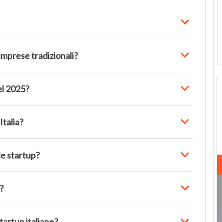
 imprese tradizionali?
el 2025?
Italia?
le startup?
?
tartup italiane?