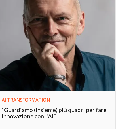
INN
Int
“L’
inn
AI TRANSFORMATION
“Guardiamo (insieme) più quadri per fare
innovazione con l’AI”