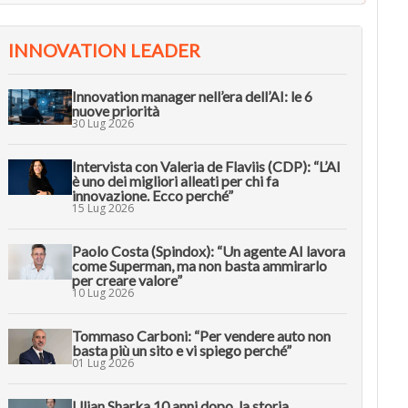
INNOVATION LEADER
Innovation manager nell’era dell’AI: le 6
nuove priorità
30 Lug 2026
Intervista con Valeria de Flaviis (CDP): “L’AI
è uno dei migliori alleati per chi fa
innovazione. Ecco perché”
15 Lug 2026
Paolo Costa (Spindox): “Un agente AI lavora
come Superman, ma non basta ammirarlo
per creare valore”
10 Lug 2026
Tommaso Carboni: “Per vendere auto non
basta più un sito e vi spiego perché”
01 Lug 2026
Uljan Sharka 10 anni dopo, la storia