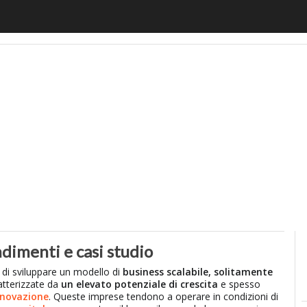
motiveUp
BankingUp
InsuranceUp
RetailUp
SmartM
ndimenti e casi studio
di sviluppare un modello di
business scalabile, solitamente
atterizzate da
un elevato potenziale di crescita
e spesso
nnovazione
. Queste imprese tendono a operare in condizioni di