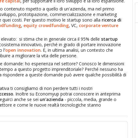
re capital
, per supportare il loro sviluppo e la loro espansione.
o contenuto rispetto a quello di un'azienda, ma nel primo
ca, sviluppo, prototipazione, commercializzazione e marketing
re quei costi. Per questo motivo le startup sono alla
ricerca di
wdfunding
,
equity crowdfunding
, VC,
corporate venture
elevato: si stima che in generale circa il 95% delle
startup
ll'ecosistema innovativo, perché in grado di portare innovazione
o l
'
open innovation
. E, in ultima analisi, un contesto che
buire a migliorare la vita delle persone.
une domande: ho esperienza nel settore? Conosco le dimensioni
 tempo a questo progetto imprenditoriale? Perché nessuno ha
 a rispondere a queste domande può avere qualche possibilità di
tiva ti consigliamo di non perdere tutti i nostri
uccesso
. Inoltre su Economyup potrai conoscere in anteprima
seguirci anche se sei
un'azienda
- piccola, media, grande o
settore e come le nuove realtà tecnologiche stanno