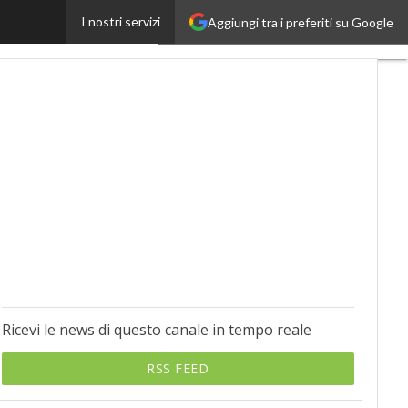
I nostri servizi
Aggiungi tra i preferiti su Google
obilityUp
Proptech
Ricevi le news di questo canale in tempo reale
RSS FEED