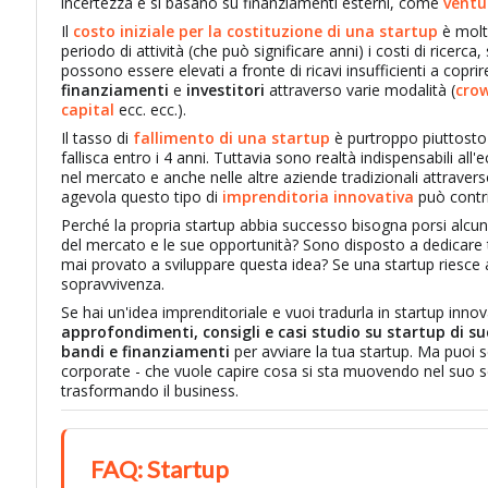
incertezza e si basano su finanziamenti esterni, come
ventu
Il
costo iniziale per la costituzione di una startup
è molt
periodo di attività (che può significare anni) i costi di ricer
possono essere elevati a fronte di ricavi insufficienti a copri
finanziamenti
e
investitori
attraverso varie modalità (
cro
capital
ecc. ecc.).
Il tasso di
fallimento
di una startup
è purtroppo piuttosto 
fallisca entro i 4 anni. Tuttavia sono realtà indispensabili a
nel mercato e anche nelle altre aziende tradizionali attravers
agevola questo tipo di
imprenditoria innovativa
può contri
Perché la propria startup abbia successo bisogna porsi alc
del mercato e le sue opportunità? Sono disposto a dedicare
mai provato a sviluppare questa idea? Se una startup riesce
sopravvivenza.
Se hai un'idea imprenditoriale e vuoi tradurla in startup innova
approfondimenti, consigli e casi studio su startup di s
bandi e finanziamenti
per avviare la tua startup. Ma puoi 
corporate - che vuole capire cosa si sta muovendo nel suo 
trasformando il business.
FAQ: Startup