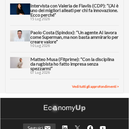
Intervista con Valeria de Flaviis (CDP): “L’AI è
uno dei migliori alleati per chi fa innovazione.
Ecco perché”
15 Lug 2026
Paolo Costa (Spindox): “Un agente AI lavora
come Superman, ma non basta ammirarlo per
creare valore”
10 Lug 2026
Matteo Musa (Fitprime): “Con la disciplina
da rugbista ho fatto impresa senza
spezzarmi”
07 Lug 2026
Vedi tutti gli approfondimenti >
Seguici