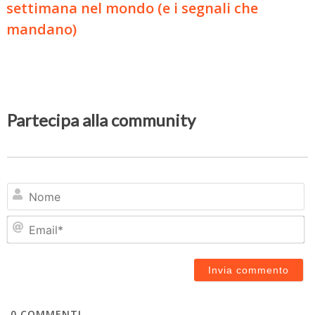
settimana nel mondo (e i segnali che
mandano)
Partecipa alla community
N
Em
0
COMMENTI