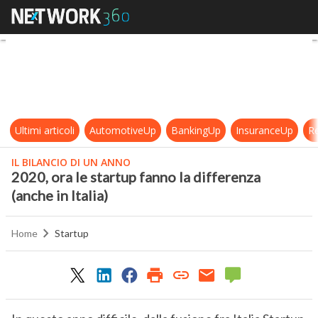
2020, ora le startup fanno la differ
Ultimi articoli
AutomotiveUp
BankingUp
InsuranceUp
Re
IL BILANCIO DI UN ANNO
2020, ora le startup fanno la differenza
(anche in Italia)
Home
Startup