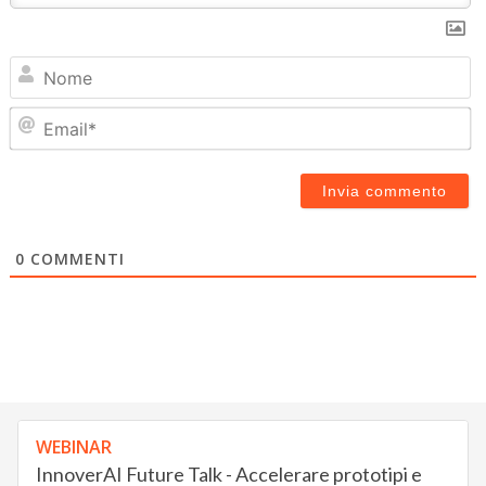
N
Em
0
COMMENTI
WEBINAR
InnoverAI Future Talk - Accelerare prototipi e