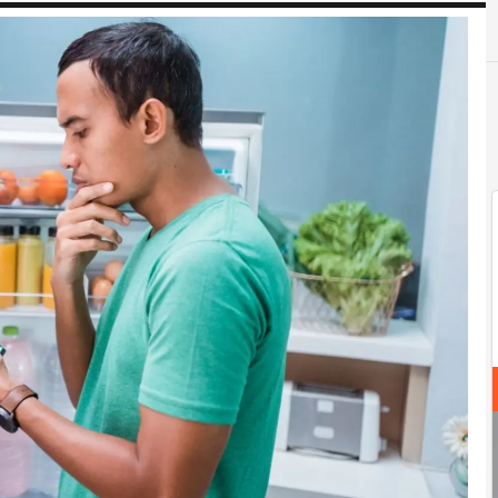
G
GDO