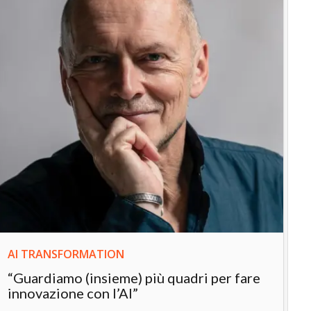
IN
In
“L
in
AI TRANSFORMATION
“Guardiamo (insieme) più quadri per fare
innovazione con l’AI”