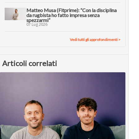
Matteo Musa (Fitprime): “Con la disciplina
da rugbista ho fatto impresa senza
spezzarmi”
07 Lug 2026
Vedi tutti gli approfondimenti >
Articoli correlati