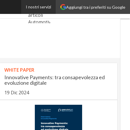
our-Digitiamo
I nostri servizi
Aggiungi tra i preferiti su Google
Ultimi
articoli
AutomotiveUp
BankingUp
InsuranceUp
RetailUp
WHITE PAPER
Innovative Payments: tra consapevolezza ed
SmartMobilityUp
evoluzione digitale
19 Dic 2024
Proptech
Startup