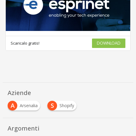
Scaricalo gratis!
DOWNLOAD
Aziende
A
S
Arsenalia
Shopify
Argomenti