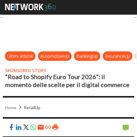
“Road to Shopify Euro Tour 2026”: 
Ultimi articoli
AutomotiveUp
BankingUp
InsuranceUp
SPONSORED STORY
“Road to Shopify Euro Tour 2026”: il
momento delle scelte per il digital commerce
Home
RetailUp