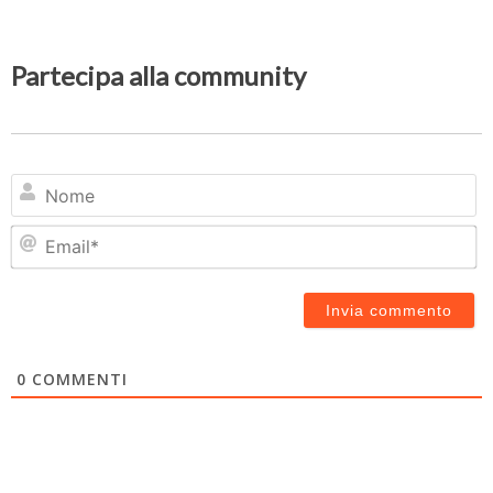
Partecipa alla community
N
Em
0
COMMENTI