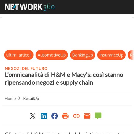
L’omnicanalità di H&M e Macy’s: c
Ultimi articoli
AutomotiveUp
BankingUp
InsuranceUp
Re
NEGOZI DEL FUTURO
L’omnicanalità di H&M e Macy’s: così stanno
ripensando negozi e supply chain
Home
RetailUp