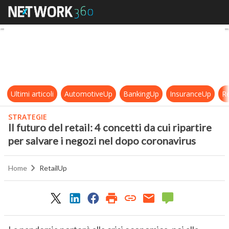
Il futuro del retail: 4 concetti da c
Ultimi articoli
AutomotiveUp
BankingUp
InsuranceUp
Re
STRATEGIE
Il futuro del retail: 4 concetti da cui ripartire
per salvare i negozi nel dopo coronavirus
Home
RetailUp