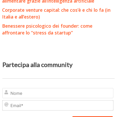
alimentare grazie all’intelligenza artificiale
Corporate venture capital: che cos’è e chi lo fa (in
Italia e all’estero)
Benessere psicologico dei founder: come
affrontare lo “stress da startup”
Partecipa alla community
N
Em