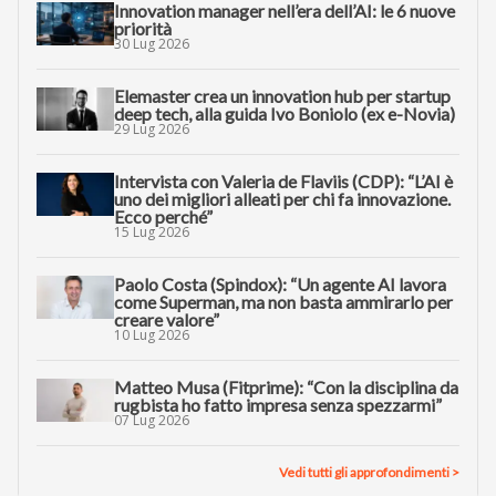
Innovation manager nell’era dell’AI: le 6 nuove
priorità
30 Lug 2026
Elemaster crea un innovation hub per startup
deep tech, alla guida Ivo Boniolo (ex e-Novia)
29 Lug 2026
Intervista con Valeria de Flaviis (CDP): “L’AI è
uno dei migliori alleati per chi fa innovazione.
Ecco perché”
15 Lug 2026
Paolo Costa (Spindox): “Un agente AI lavora
come Superman, ma non basta ammirarlo per
creare valore”
10 Lug 2026
Matteo Musa (Fitprime): “Con la disciplina da
rugbista ho fatto impresa senza spezzarmi”
07 Lug 2026
Vedi tutti gli approfondimenti >