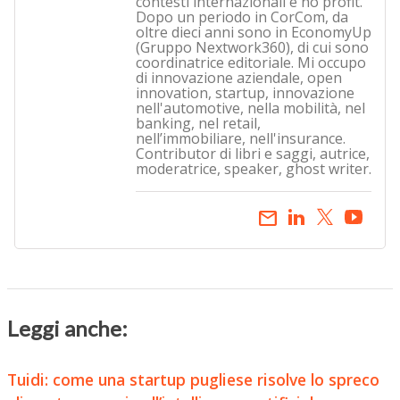
contesti internazionali e no profit.
Dopo un periodo in CorCom, da
oltre dieci anni sono in EconomyUp
(Gruppo Nextwork360), di cui sono
coordinatrice editoriale. Mi occupo
di innovazione aziendale, open
innovation, startup, innovazione
nell'automotive, nella mobilità, nel
banking, nel retail,
nell’immobiliare, nell'insurance.
Contributor di libri e saggi, autrice,
moderatrice, speaker, ghost writer.
email
Leggi anche:
Tuidi: come una startup pugliese risolve lo spreco