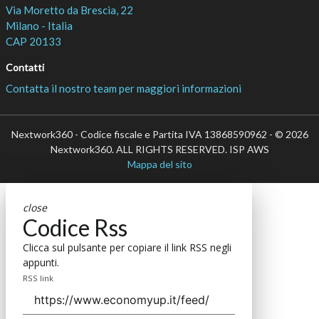
Via Moretto da Brescia, 22
Milano - Italia
CAP 20133
Contatti
Contatta il nostro team per maggiori informazioni
Nextwork360 - Codice fiscale e Partita IVA 13868590962 - © 2026
Nextwork360. ALL RIGHTS RESERVED. ISP AWS
Mappa del sito
close
Codice Rss
Clicca sul pulsante per copiare il link RSS negli
appunti.
RSS link