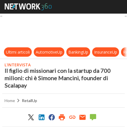
Il figlio di missionari con la start
Ultimi articoli
AutomotiveUp
BankingUp
InsuranceUp
Re
L'INTERVISTA
Il figlio di missionari con la startup da 700
milioni: chi è Simone Mancini, founder di
Scalapay
Home
RetailUp