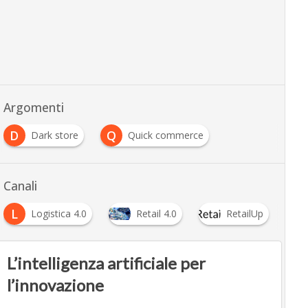
Argomenti
D
Q
Dark store
Quick commerce
Canali
L
Logistica 4.0
Retail 4.0
RetailUp
L’intelligenza artificiale per
l’innovazione