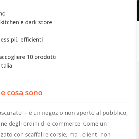
ono
 kitchen e dark store
ess più efficienti
accogliere 10 prodotti
talia
he cosa sono
 oscurato’ – è un negozio non aperto al pubblico,
one degli ordini di e-commerce. Come un
to con scaffali e corsie, ma i clienti non