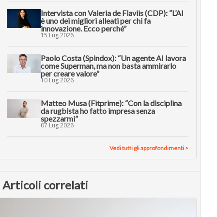
Intervista con Valeria de Flaviis (CDP): “L’AI
è uno dei migliori alleati per chi fa
innovazione. Ecco perché”
15 Lug 2026
Paolo Costa (Spindox): “Un agente AI lavora
come Superman, ma non basta ammirarlo
per creare valore”
10 Lug 2026
Matteo Musa (Fitprime): “Con la disciplina
da rugbista ho fatto impresa senza
spezzarmi”
07 Lug 2026
Vedi tutti gli approfondimenti >
Articoli correlati