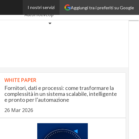
pre di più
I nostri servizi
Aggiungi tra i preferiti su Google
Ultimi articoli
AutomotiveUp
BankingUp
InsuranceUp
RetailUp
SmartMobilityUp
Proptech
WHITE PAPER
Startup
Fornitori, dati e processi: come trasformare la
complessità in un sistema scalabile, intelligente
e pronto per l’automazione
26 Mar 2026