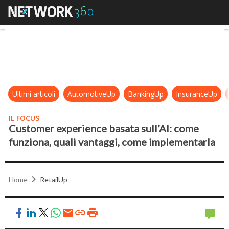
Customer experience basata sull’A
Ultimi articoli
AutomotiveUp
BankingUp
InsuranceUp
IL FOCUS
Customer experience basata sull’AI: come
funziona, quali vantaggi, come implementarla
Home
RetailUp