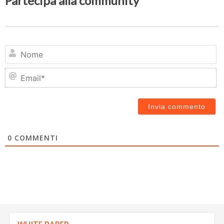
Partecipa alla community
N
Em
0
COMMENTI