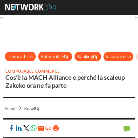
Cos’è la MACH Alliance e perché la
Ultimi articoli
AutomotiveUp
BankingUp
InsuranceUp
COMPOSABLE COMMERCE
Cos’è la MACH Alliance e perché la scaleup
Zakeke ora ne fa parte
Home
RetailUp