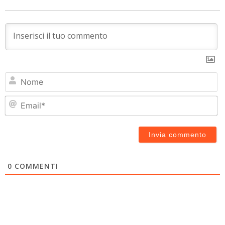
N
Em
0
COMMENTI