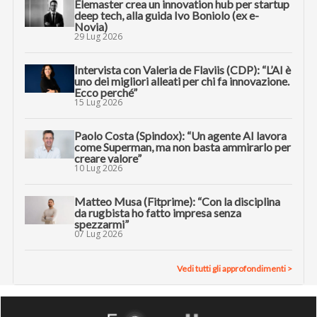
Elemaster crea un innovation hub per startup
deep tech, alla guida Ivo Boniolo (ex e-
Novia)
29 Lug 2026
Intervista con Valeria de Flaviis (CDP): “L’AI è
uno dei migliori alleati per chi fa innovazione.
Ecco perché”
15 Lug 2026
Paolo Costa (Spindox): “Un agente AI lavora
come Superman, ma non basta ammirarlo per
creare valore”
10 Lug 2026
Matteo Musa (Fitprime): “Con la disciplina
da rugbista ho fatto impresa senza
spezzarmi”
07 Lug 2026
Vedi tutti gli approfondimenti >