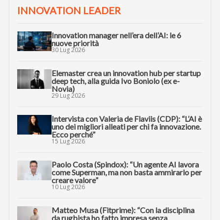
INNOVATION LEADER
Innovation manager nell’era dell’AI: le 6
nuove priorità
30 Lug 2026
Elemaster crea un innovation hub per startup
deep tech, alla guida Ivo Boniolo (ex e-
Novia)
29 Lug 2026
Intervista con Valeria de Flaviis (CDP): “L’AI è
uno dei migliori alleati per chi fa innovazione.
Ecco perché”
15 Lug 2026
Paolo Costa (Spindox): “Un agente AI lavora
come Superman, ma non basta ammirarlo per
creare valore”
10 Lug 2026
Matteo Musa (Fitprime): “Con la disciplina
da rugbista ho fatto impresa senza