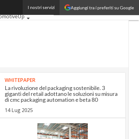
I nostri servizi
Aggiungi tra i preferiti su Google
mi articoli
omotiveUp
kingUp
uranceUp
RetailUp
rtMobilityUp
ptech
Startup
WHITEPAPER
La rivoluzione del packaging sostenibile. 3
giganti del retail adottano le soluzioni su misura
di cmc packaging automation e beta 80
14 Lug 2025