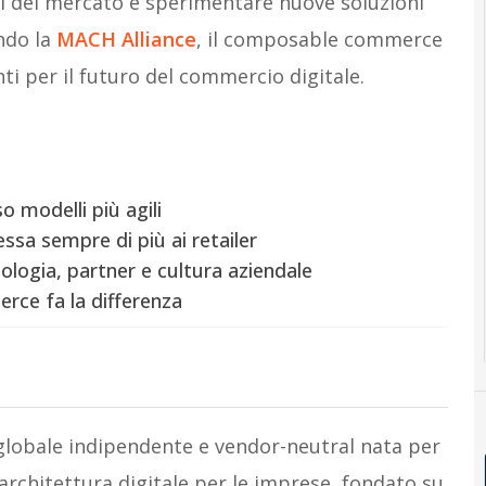
i del mercato e sperimentare nuove soluzioni
ondo la
MACH Alliance
, il composable commerce
nti per il futuro del commercio digitale.
o modelli più agili
sa sempre di più ai retailer
logia, partner e cultura aziendale
rce fa la differenza
globale indipendente e vendor-neutral nata per
chitettura digitale per le imprese, fondato su