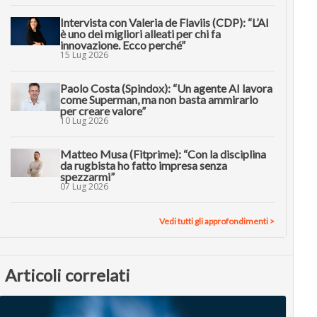
Intervista con Valeria de Flaviis (CDP): “L’AI
è uno dei migliori alleati per chi fa
innovazione. Ecco perché”
15 Lug 2026
Paolo Costa (Spindox): “Un agente AI lavora
come Superman, ma non basta ammirarlo
per creare valore”
10 Lug 2026
Matteo Musa (Fitprime): “Con la disciplina
da rugbista ho fatto impresa senza
spezzarmi”
07 Lug 2026
Vedi tutti gli approfondimenti >
Articoli correlati