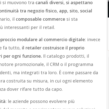
ori si muovono tra
canali diversi, si aspettano
ontinuità tra negozio fisico, app, sito, social
nario, il
composable commerce
si sta
interessanti per il retail.
proccio modulare al commercio digitale
: invece
e fa tutto,
il retailer costruisce il proprio
ri per ogni funzione.
Il catalogo prodotti, il
 motore promozionale, il CRM o il programma
enti, ma integrati tra loro. È come passare da
ura costruita su misura, in cui ogni elemento
za dover rifare tutto da capo.
ità
: le aziende possono evolvere più