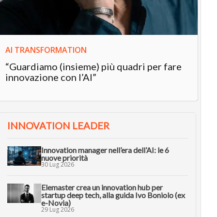
in
AI TRANSFORMATION
“Guardiamo (insieme) più quadri per fare
innovazione con l’AI”
INNOVATION LEADER
Innovation manager nell’era dell’AI: le 6
nuove priorità
30 Lug 2026
Elemaster crea un innovation hub per
startup deep tech, alla guida Ivo Boniolo (ex
e-Novia)
29 Lug 2026