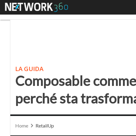
Menu
Composable commerce: 
LA GUIDA
Composable commerc
perché sta trasforman
Home
RetailUp