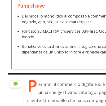
Punti chiave
Dal modello
monolitico
al
composable commer
negozio, app, sito, social e
marketplace
.
Fondato su
MACH
(
Microservices
,
API-first
,
Clo
blocchi.
Benefici: velocità d’innovazione, integrazione c
dipendenza da un unico fornitore e richiede ca
P
er anni il commercio digitale si 
unici
che gestivano catalogo, pag
cliente. Un modello che ha accompagna