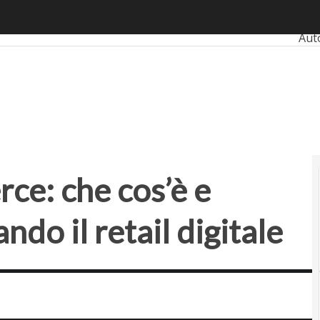
che cos’è e perché sta trasformando il retail digitale
Ulti
Aut
Ban
Ins
Sma
Pro
e: che cos’è e
do il retail digitale