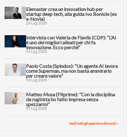
Elemaster crea un innovation hub per
startup deep tech, alla guida Ivo Boniolo (ex
e-Novia)
29 Lug 2026
Intervista con Valeria de Flaviis (CDP): “L’AI
è uno dei migliori alleati per chi fa
innovazione. Ecco perché”
15 Lug 2026
Paolo Costa (Spindox): “Un agente AI lavora
come Superman, ma non basta ammirarlo
per creare valore”
10 Lug 2026
Matteo Musa (Fitprime): “Con la disciplina
da rugbista ho fatto impresa senza
spezzarmi”
07 Lug 2026
Vedi tutti gli approfondimenti >