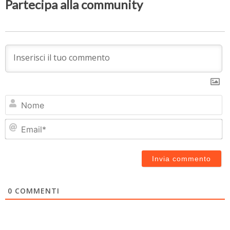
Partecipa alla community
N
Em
0
COMMENTI