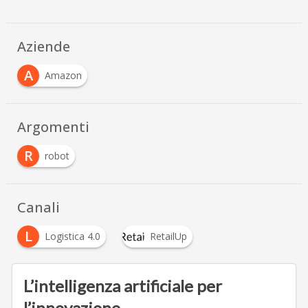
Aziende
A
Amazon
Argomenti
R
robot
Canali
L
Logistica 4.0
RetailUp
L’intelligenza artificiale per
l’innovazione