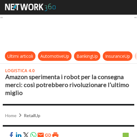
Amazon sperimenta i robot per la c
Ultimi articoli
AutomotiveUp
BankingUp
InsuranceUp
LOGISTICA 4.0
Amazon sperimenta i robot per la consegna
merci: così potrebbero rivoluzionare l’ultimo
miglio
Home
RetailUp