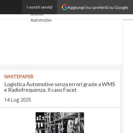
ne dei farmaci
I nostri servizi
Aggiungi tra i preferiti su Google
Ultimi
articoli
AutomotiveUp
BankingUp
InsuranceUp
RetailUp
WHITEPAPER
SmartMobilityUp
Logistica Automotive senza errori grazie a WMS
e Radiofrequenza. Il caso Facet
Proptech
14 Lug 2025
Startup