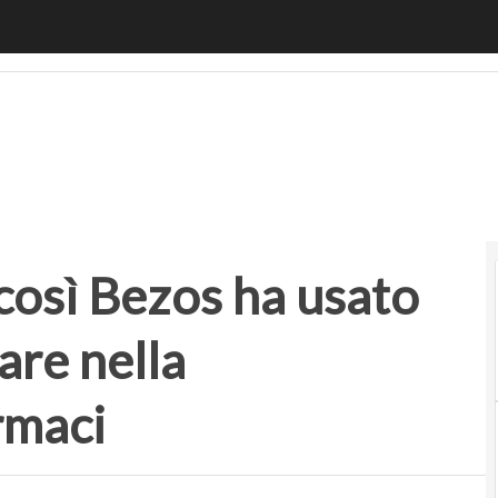
 Bezos ha usato una startup per entrare nella distribuzio
osì Bezos ha usato
are nella
rmaci