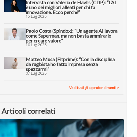
Intervista con Valeria de Flaviis (CDP): “L’AI
è uno dei migliori alleati per chi fa
innovazione. Ecco perché”
15 Lug 2026
Paolo Costa (Spindox): “Un agente AI lavora
come Superman, ma non basta ammirarlo
per creare valore”
10 Lug 2026
Matteo Musa (Fitprime): “Con la disciplina
da rugbista ho fatto impresa senza
spezzarmi”
07 Lug 2026
Vedi tutti gli approfondimenti >
Articoli correlati