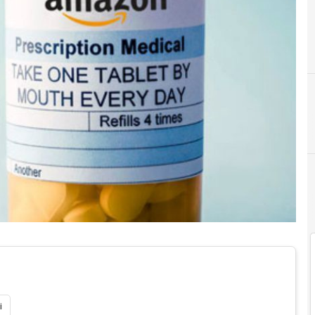
A
Amazon
i