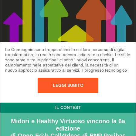
Le Compagnie sono troppo ottimiste sul loro percorso di digital
transformation, in realtà sono ancora indietro e a rischio. Le sfide
sono tante e tra le principali ci sono i nuovi concorrenti, il
cambiamento nelle aspettative dei clienti, la necessità di un
nuovo approccio assicurativo ai servizi, il progresso tecnologico
LEGGI SUBITO
IL CONTEST
Midori e Healthy Virtuoso vincono la 6a
edizione
di Open-F@b Call4Ideas di BNP Paribas