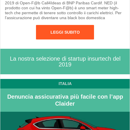
2019 di Open-F@b Call4Ideas di BNP Paribas Cardif. NED (il
prodotto con cui ha vinto Open-F@b) è uno smart meter high-
tech che permette di tenere sotto controllo ii carichi elettrici. Per
l'assicurazione può diventare una black box domestica
LEGGI SUBITO
La nostra selezione di startup insurtech del
2019
ITALIA
Denuncia assicurativa più facile con l’app
Claider