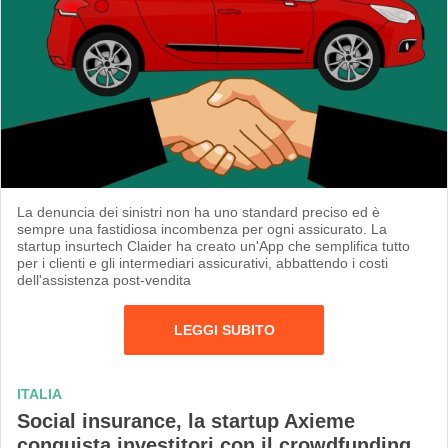
La denuncia dei sinistri non ha uno standard preciso ed è
sempre una fastidiosa incombenza per ogni assicurato. La
startup insurtech Claider ha creato un'App che semplifica tutto
per i clienti e gli intermediari assicurativi, abbattendo i costi
dell'assistenza post-vendita
LEGGI SUBITO
ITALIA
Social insurance, la startup Axieme
conquista investitori con il crowdfunding