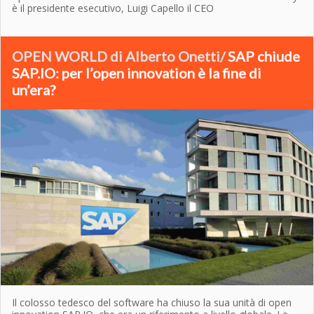
è il presidente esecutivo, Luigi Capello il CEO
OPEN WORLD di Alberto Onetti/
SAP chiude
SAP.IO: per l’open innovation è la fine di
un’era?
Il colosso tedesco del software ha chiuso la sua unità di open