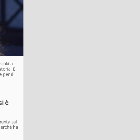
sinki a
toria. E
 per il
i è
punta sul
 perché ha