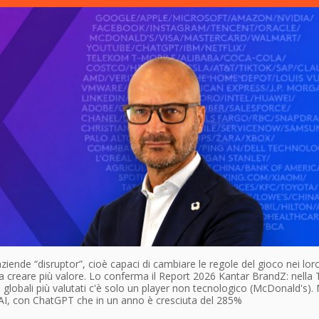
ziende “disruptor”, cioè capaci di cambiare le regole del gioco nei lor
a creare più valore. Lo conferma il Report 2026 Kantar BrandZ: nella
 globali più valutati c'è solo un player non tecnologico (McDonald's).
'AI, con ChatGPT che in un anno è cresciuta del 285%