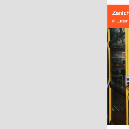
Zanich
di Lucia