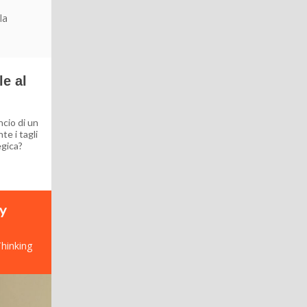
la
e al
ncio di un
te i tagli
egica?
y
Thinking