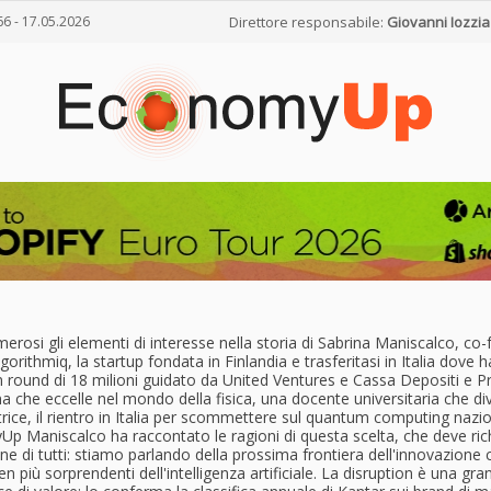
66 - 17.05.2026
Direttore responsabile:
Giovanni Iozzia
rosi gli elementi di interesse nella storia di Sabrina Maniscalco, co
gorithmiq, la startup fondata in Finlandia e trasferitasi in Italia dove
 round di 18 milioni guidato da United Ventures e Cassa Depositi e Pre
 che eccelle nel mondo della fisica, una docente universitaria che di
rice, il rientro in Italia per scommettere sul quantum computing nazio
p Maniscalco ha raccontato le ragioni di questa scelta, che deve ri
one di tutti: stiamo parlando della prossima frontiera dell'innovazione 
en più sorprendenti dell'intelligenza artificiale. La disruption è una gra