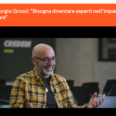
orgio Grossi: “Bisogna diventare esperti nell’impa
re”