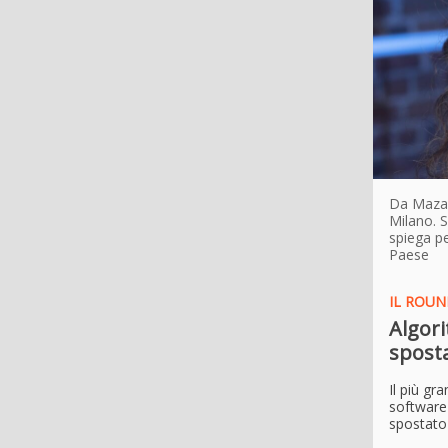
Da Mazara
Milano. S
spiega pe
Paese
IL ROU
Algori
sposta
Il più gr
software 
spostato 