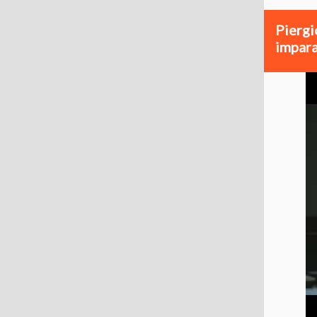
Piergi
impara