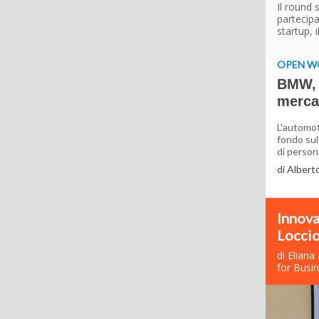
Il round 
partecipa
startup, 
OPEN W
BMW, q
merca
L'automot
fondo sul
di persona
di Albert
Innova
Loccio
di Eliana
for Busi