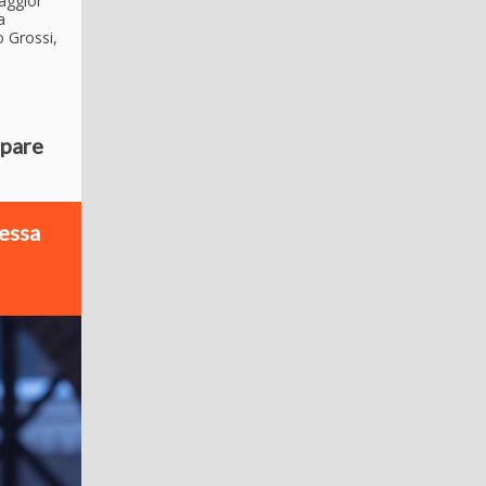
maggior
a
o Grossi,
ipare
messa