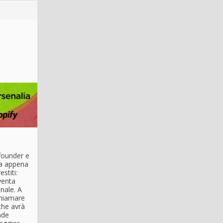
-founder e
 ha appena
stiti:
venta
nale. A
chiamare
che avrà
nde