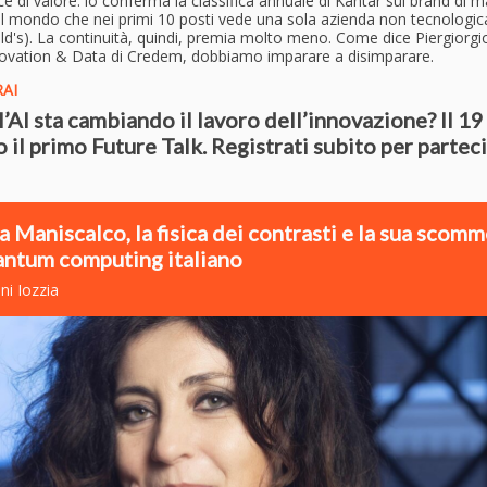
ce di valore: lo conferma la classifica annuale di Kantar sui brand di 
el mondo che nei primi 10 posti vede una sola azienda non tecnologic
d's). La continuità, quindi, premia molto meno. Come dice Piergiorgi
novation & Data di Credem, dobbiamo imparare a disimparare.
AI
’AI sta cambiando il lavoro dell’innovazione? Il 19
 il primo Future Talk
. Registrati subito per partec
a Maniscalco, la fisica dei contrasti e la sua scom
antum computing italiano
ni Iozzia