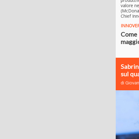
produttri
valore n
(McDonal
Chief In
INNOVER
Come l
maggio
Sabrin
sul qu
di Giovan