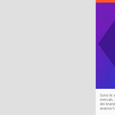
Sono le a
mercati, 
dei brand
avanza l