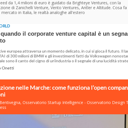
seed da 1,4 milioni di euro è guidato da Brighteye Ventures, con la
zione di Zanichelli Venture, Vento Ventures, Antler e Altitude. Cosa fa 
il mercato in Italia, le realtà analoghe all'estero
ORLD
uando il corporate venture capital è un segnal
to
ive europea attraversa un momento delicato, in cui si gioca il futuro. Il la
l'AI di 300 milioni di BMW e gli investimenti fatti da Volkswagen nonostan
le sono il canto del cigno di un'industria o il segnale di una lucidità strat
o Onetti
zione nelle Marche: come funziona l’open compan
ni
 Bentivegna, Osservatorio Startup Intelligence - Osservatorio Design 
ness