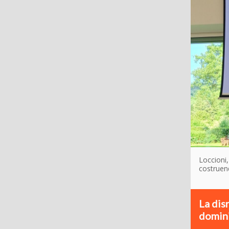
Loccioni,
costruend
La dis
domini