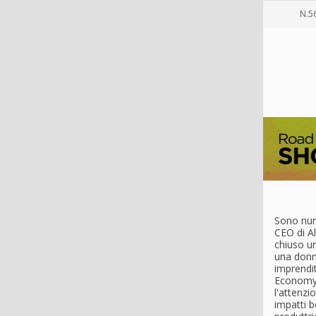
N.5
Sono nume
CEO di Al
chiuso un
una donna
imprendit
EconomyU
l'attenzi
impatti b