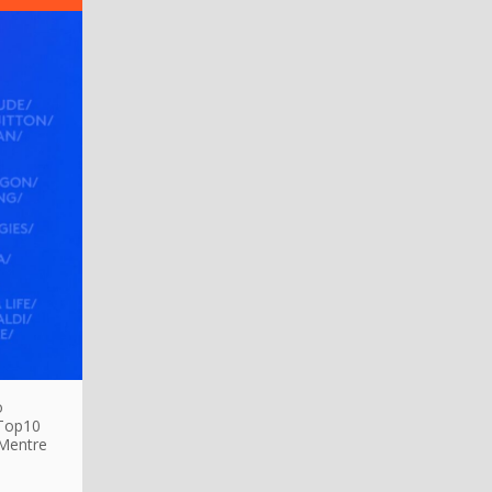
o
 Top10
 Mentre