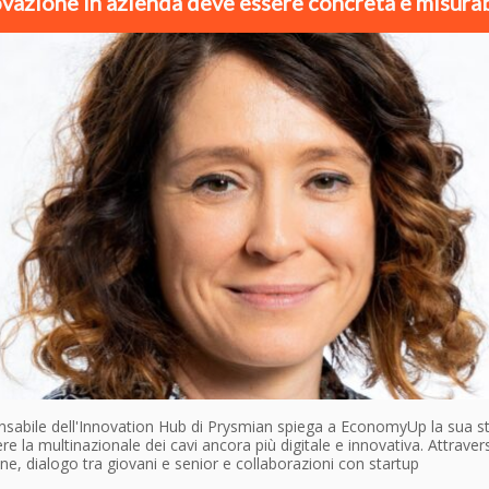
ovazione in azienda deve essere concreta e misurab
nsabile dell'Innovation Hub di Prysmian spiega a EconomyUp la sua st
re la multinazionale dei cavi ancora più digitale e innovativa. Attraver
e, dialogo tra giovani e senior e collaborazioni con startup