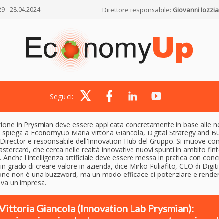
29 - 28.04.2024
Direttore responsabile:
Giovanni Iozzia
Seguici:
zione in Prysmian deve essere applicata concretamente in base alle n
, spiega a EconomyUp Maria Vittoria Giancola, Digital Strategy and B
 Director e responsabile dell'Innovation Hub del Gruppo. Si muove co
astercard, che cerca nelle realtà innovative nuovi spunti in ambito fin
. Anche l'intelligenza artificiale deve essere messa in pratica con conc
in grado di creare valore in azienda, dice Mirko Puliafito, CEO di Digi
one non è una buzzword, ma un modo efficace di potenziare e rende
iva un'impresa.
Vittoria Giancola (Innovation Lab Prysmian):