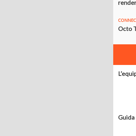
render
CONNEC
Octo T
L’equi
Guida 