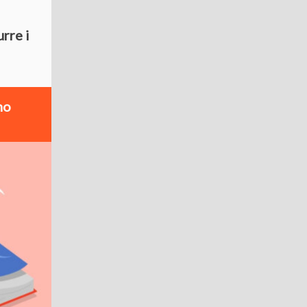
urre i
no