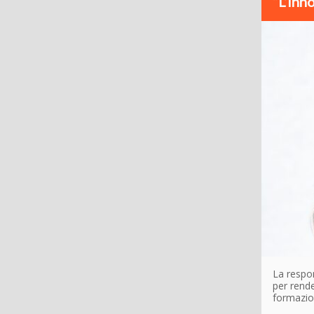
“L’inn
La respo
per rende
formazion