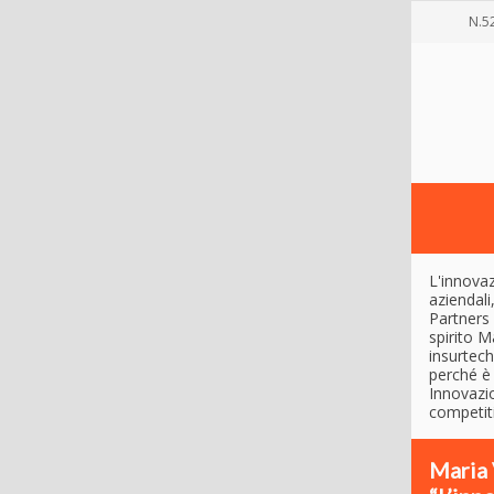
N.5
L'innova
aziendali
Partners
spirito M
insurtech
perché è 
Innovazi
competit
Maria 