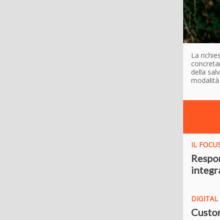
La richie
concretam
della sal
modalità
IL FOCU
Respon
integr
DIGITA
Custom