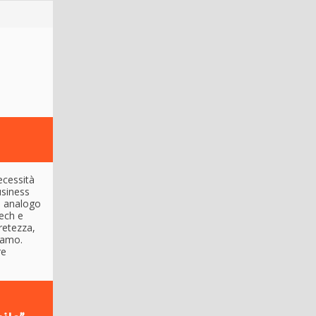
ecessità
usiness
n analogo
tech e
retezza,
tiamo.
re