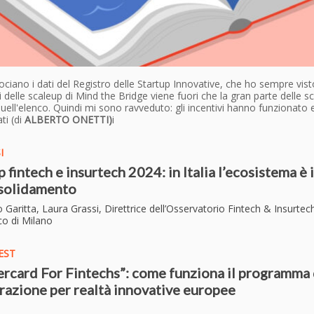
rociano i dati del Registro delle Startup Innovative, che ho sempre vis
i delle scaleup di Mind the Bridge viene fuori che la gran parte delle s
uell'elenco. Quindi mi sono ravveduto: gli incentivi hanno funzionato
i (di
ALBERTO ONETTI)
i
I
p fintech e insurtech 2024: in Italia l’ecosistema è 
nsolidamento
o Garitta, Laura Grassi, Direttrice dell’Osservatorio Fintech & Insurtec
co di Milano
EST
rcard For Fintechs”: come funziona il programma 
razione per realtà innovative europee