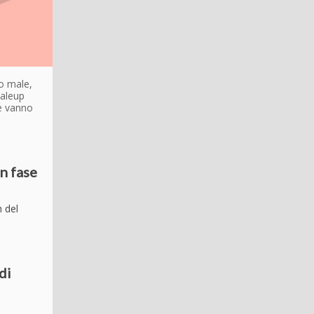
to male,
caleup
 e vanno
in fase
h del
di