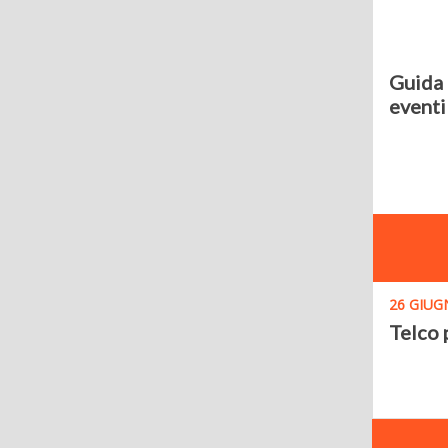
Guida 
eventi
26 GIUG
Telco 