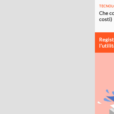
TECNOLO
Che co
costi)
Regist
l’utilit