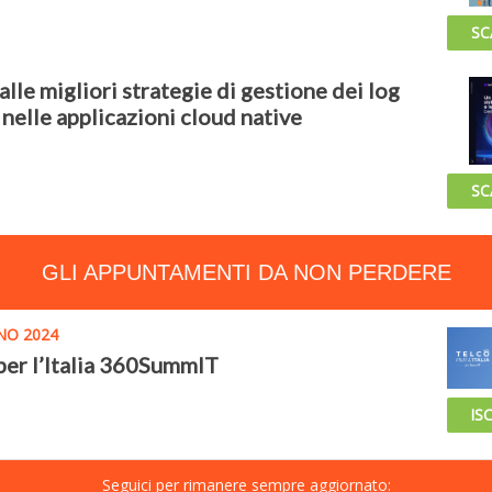
SC
alle migliori strategie di gestione dei log
 nelle applicazioni cloud native
SC
GLI APPUNTAMENTI DA NON PERDERE
NO 2024
per l’Italia 360SummIT
ISC
Seguici per rimanere sempre aggiornato: