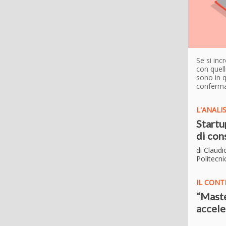
Se si inc
con quell
sono in q
confermat
L'ANALIS
Startu
di co
di Claudi
Politecni
IL CONT
“Maste
accele