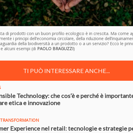
sta di prodotti con un buon profilo ecologico è in crescita. Ma come a
ente i principi dell’economia circolare, della riduzione dell’inquiname
vaguardia della biodiversità a un prodotto o a un servizio? Ecco le princ
 e alcuni esempi (di
PAOLO BRAGUZZI
)
TI PUÒ INTERESSARE ANCHE...
S
sible Technology: che cos’è e perché è important
are etica e innovazione
L TRANSFORMATION
er Experience nel retail: tecnologie e strategie p