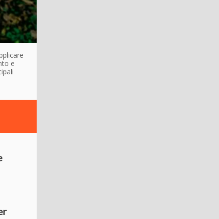
pplicare
nto e
ipali
e
er