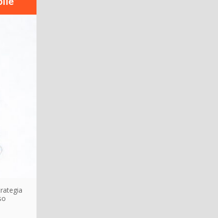
ile”
rategia
so