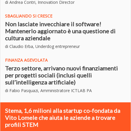
di Andrea Contri, Innovation Director
SBAGLIANDO SI CRESCE
Non lasciate invecchiare il software!
Mantenerlo aggiornato è una questione di
cultura aziendale
di Claudio Erba, Underdog entrepreneur
FINANZA AGEVOLATA
Terzo settore, arrivano nuovi finanziamenti
per progetti sociali (inclusi quelli
sull’intelligenza artificiale)
di Fabio Pasquazi, Amministratore ICTLAB PA
Stema, 1,6 milioni alla startup co-fondata da
Vito Lomele che aiuta le aziende a trovare
profili STEM