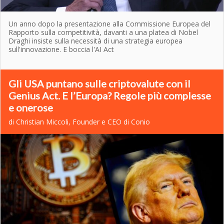
Un anno dopo la presentazione alla Commissione Europea del
Rapporto sulla competitività, davanti a una platea di Nobel
Draghi insiste sulla necessità di una strategia europea
sull'innovazione. E boccia l'AI Act
Gli USA puntano sulle criptovalute con il
Genius Act. E l’Europa? Regole più complesse
e onerose
di Christian Miccoli,
Founder e CEO di Conio