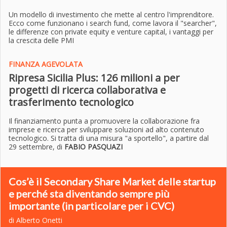
Un modello di investimento che mette al centro l'imprenditore.
Ecco come funzionano i search fund, come lavora il "searcher",
le differenze con private equity e venture capital, i vantaggi per
la crescita delle PMI
FINANZA AGEVOLATA
Ripresa Sicilia Plus: 126 milioni a per
progetti di ricerca collaborativa e
trasferimento tecnologico
Il finanziamento punta a promuovere la collaborazione fra
imprese e ricerca per sviluppare soluzioni ad alto contenuto
tecnologico. Si tratta di una misura "a sportello", a partire dal
29 settembre
, di
FABIO PASQUAZI
Cos’è il Secondary Share Market delle startup
e perché sta diventando sempre più
importante (in particolare per i CVC)
di Alberto Onetti