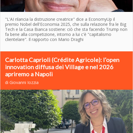
"L'AI rilancia la distruzione creatrice" dice a EconomyUp il
premio Nobel dell'Economia 2025, che sulla relazione fra le Big
Tech e la Casa Bianca sostiene: ciò che sta facendo Trump non
fa bene alla competizione, intorno a lui c'è "capitalismo
clientelare". Il rapporto con Mario Draghi
Carlotta Caprioli (Crédite Agricole): l’open
innovation diffusa dei Village e nel 2026
apriremo a Napoli
di Giovanni Iozzia