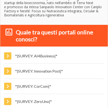
startup della bioeconomia, nato nell’ambito di Terra Next
e promosso da Intesa Sanpaolo Innovation Center con Cariplo
Factory e Nestlé. Focus su Nutraceutica integrata, Circular &
Biomaterials e Agricoltura rigenerativa
Quale tra questi portali online
conosci?
*|SURVEY: AI4Business|*
*|SURVEY: Innovation Post|*
*|SURVEY: CorCom|*
*|SURVEY: ZeroUno|*